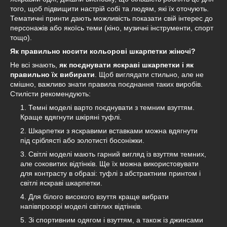
того, щоб підвищити настрій собі та людям, які їх оточують.
Тематичні принти дають можливість показати свій інтерес до
персонажів або якоїсь теми (кіно, музичні інструменти, спорт
тощо).
Як правильно носити кольорові шкарпетки жіночі?
Не всі знають,
як поєднувати яскраві шкарпетки і як
правильно їх вибирати
. Щоб виглядати стильно, але не
смішно, важливо знати правила поєднання таких виробів.
Стилісти рекомендують:
Темні моделі варто поєднувати з темним взуттям.
Краще вдягнути шкіряні туфлі.
Шкарпетки з яскравими вставками можна вдягнути
під сріблясті або золотисті босоніжки.
Світлі моделі мають гарний вигляд із взуттям темних,
але соковитих відтінків. Ще їх можна використовувати
для контрасту в образі: туфлі з абстрактним принтом і
світлі яскраві шкарпетки.
Для білого високого взуття краще вибрати
напівпрозорі моделі світлих відтінків.
Зі спортивним одягом і взуттям, а також із джинсами