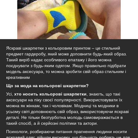
Яскраві шкарпетки з кольоровим принтом – це стильний
предмет гардеробу, який може доповнити будь-який образ.
Такий виріб надає особливого епатажу і його можна
поєднувати з будь-яким одягом. Якщо правильно підібрати
модель аксесуара, то можна зробити свій образ стильним і
креативним
Що за мода на кольорові шкарпетки?
Усі,
хто носить кольорові шкарпетки
, знають, що такі
аксесуари на піку своєї популярності. Використовувати їх
можна як жінкам, так і чоловікам. Модниці та модники в
усьому світі доповнюють свій образ, використовуючи яскраві
деталі. Не тільки безтурботна молодь самовиражається в
такий спосіб, а й серйозні політики та актори.
Психологи, розбираючи питання прагнення людини носити
яскравий одяг, дійшли висновку, що більшість роблять це для