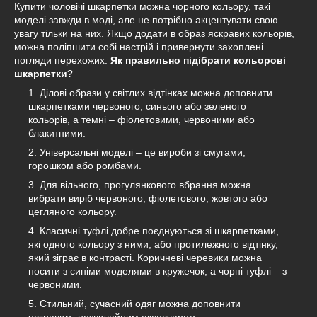
Купити чоловічі шкарпетки можна чорного кольору, такі
моделі завжди в моді, але не потрібно акцентувати свою
увагу тільки на них. Якщо додати в образ яскравих кольорів,
можна поліпшити собі настрій і привернути захоплені
погляди перехожих.
Як правильно підібрати кольорові
шкарпетки
?
Ділові образи у світлих відтінках можна доповнити
шкарпетками червоного, синього або зеленого
кольорів, а темні – фіолетовими, червоними або
блакитними.
Універсальні моделі – це вироби зі смугами,
горошком або ромбами.
Для вільного, прогулянкового вбрання можна
вибрати виріб червоного, фіолетового, жовтого або
цегляного кольору.
Класичні туфлі добре поєднуються зі шкарпетками,
які одного кольору з ними, або протилежного відтінку,
який зіграє в контрасті. Коричневі черевики можна
носити з синіми моделями в кружечок, а чорні туфлі – з
червоними.
Стильний, сучасний одяг можна доповнити