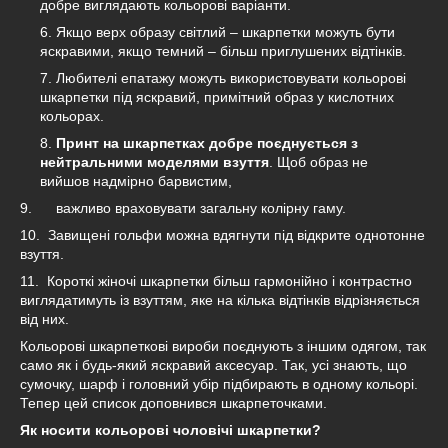
добре виглядають кольорові варіанти.
Якщо верх образу світлий – шкарпетки можуть бути
яскравими, якщо темний – більш приглушених відтінків.
Любителі епатажу можуть використовувати кольорові
шкарпетки під яскравий, примітний образ у кислотних
кольорах.
Принт на шкарпетках добре поєднується з
нейтральними моделями взуття
. Щоб образ не
вийшов надмірно барвистим,
9. важливо враховувати загальну колірну гаму.
10. Завищені гольфи можна вдягнути під відкрите однотонне
взуття.
11. Короткі жіночі шкарпетки більш гармонійно і контрастно
виглядатимуть із взуттям, яке на кілька відтінків відрізняється
від них.
Кольорові шкарпеткові вироби поєднують з іншим одягом, так
само як і будь-який яскравий аксесуар. Так, усі знають, що
сумочку, шарф і головний убір підбирають в одному кольорі.
Тепер цей список доповнився шкарпеточками.
Як носити кольорові чоловічі шкарпетки?