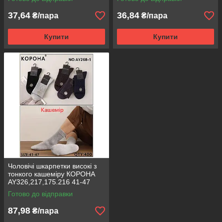
37,64
36,84
₴/пара
₴/пара
Купити
Купити
Чоловічі шкарпетки високі з
тонкого кашеміру КОРОНА
AY326,217,175.216 41-47
асорті AY268-1
Готово до відправки
87,98
₴/пара