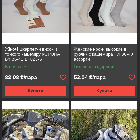
Жіночі шкарпетки високі з
Женские носки высокие в
тонкого кашеміру КОРОНА
рубчик с кашемира НЛ 36-40
ВY 36-41 BF025-5
ассорти
В наявності
Готово до відправки
82,08
53,04
₴/пара
₴/пара
Купити
Купити