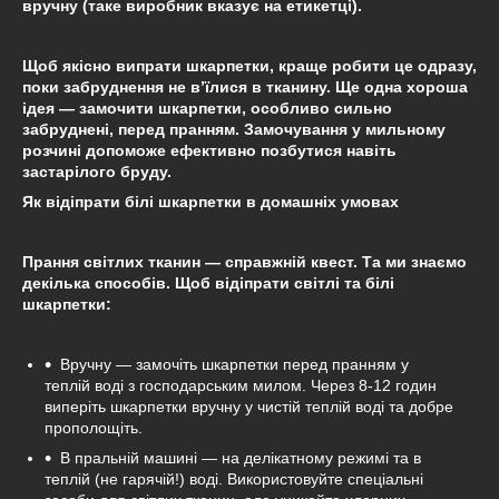
вручну (таке виробник вказує на етикетці).
Щоб якісно випрати шкарпетки, краще робити це одразу,
поки забруднення не в’їлися в тканину. Ще одна хороша
ідея — замочити шкарпетки, особливо сильно
забруднені, перед пранням. Замочування у мильному
розчині допоможе ефективно позбутися навіть
застарілого бруду.
Як відіпрати білі шкарпетки в домашніх умовах
Прання світлих тканин — справжній квест. Та ми знаємо
декілька способів. Щоб відіпрати світлі та білі
шкарпетки:
Вручну — замочіть шкарпетки перед пранням у
теплій воді з господарським милом. Через 8-12 годин
виперіть шкарпетки вручну у чистій теплій воді та добре
прополощіть.
В пральній машині — на делікатному режимі та в
теплій (не гарячій!) воді. Використовуйте спеціальні