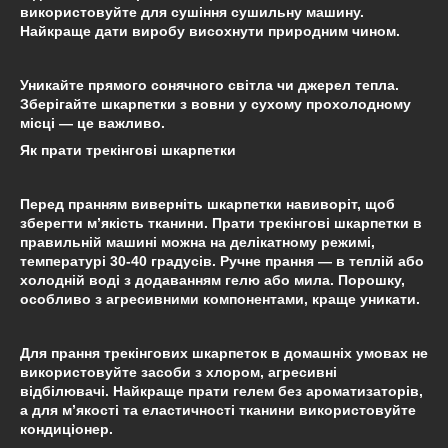
використовуйте для сушіння сушильну машину.
Найкраще дати виробу висохнути природним чином.
Уникайте прямого сонячного світла чи джерел тепла.
Зберігайте шкарпетки з вовни у сухому прохолодному
місці — це важливо.
Як прати трекінгові шкарпетки
Перед пранням виверніть шкарпетки навиворіт, щоб
зберегти м’якість тканини. Прати трекінгові шкарпетки в
правильній машині можна на делікатному режимі,
температурі 30-40 градусів. Ручне прання — в теплій або
холодній воді з додаванням гелю або мила. Порошку,
особливо з агресивними компонентами, краще уникати.
Для прання трекінгових шкарпеток в домашніх умовах не
використовуйте засоби з хлором, агресивні
відбілювачі. Найкраще прати гелем без ароматизаторів,
а для м’якості та еластичності тканини використовуйте
кондиціонер.