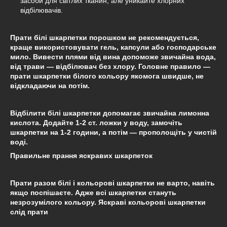
засоби для світлих тканин, але уникайте хлорних
відбілювачів.
Прати білі шкарпетки порошком не рекомендується,
краще використовувати гель, капсули або господарське
мило. Вивести плями від вина допоможе звичайна вода,
від трави — відбілювач без хлору. Головне правило —
прати шкарпетки білого кольору якомога швидше, не
відкладаючи на потім.
Відбілити білі шкарпетки допомагає звичайна лимонна
кислота. Додайте 1-2 ст. ложки у воду, замочіть
шкарпетки на 1-2 години, а потім — прополощіть у чистій
воді.
Правильне прання яскравих шкарпеток
Прати разом білі і кольорові шкарпетки не варто, навіть
якщо поспішаєте. Адже всі шкарпетки стануть
незрозумілого кольору. Яскраві кольорові шкарпетки
слід прати