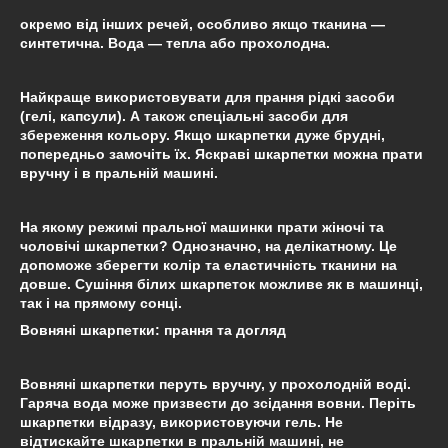
окремо від інших речей, особливо якщо тканина —
синтетична. Вода — тепла або прохолодна.
Найкраще використовувати для прання рідкі засоби
(гелі, капсули). А також спеціальні засоби для
збереження кольору. Якщо шкарпетки дуже брудні,
попередньо замочіть їх. Яскраві шкарпетки можна прати
вручну і в пральній машині.
На якому режимі пральної машинки прати жіночі та
чоловічі шкарпетки? Однозначно, на делікатному. Це
допоможе зберегти колір та еластичність тканини на
довше. Сушіння білих шкарпеток можливе як в машинці,
так і на прямому сонці.
Вовняні шкарпетки: прання та догляд
Вовняні шкарпетки перуть вручну, у прохолодній воді.
Гаряча вода може призвести до зсідання вовни. Періть
шкарпетки відразу, використовуючи гель. Не
відтискайте шкарпетки в пральній машині, не