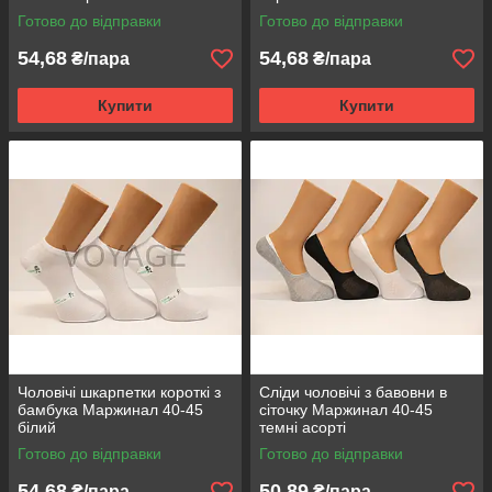
Готово до відправки
Готово до відправки
54,68
54,68
₴/пара
₴/пара
Купити
Купити
Чоловічі шкарпетки короткі з
Сліди чоловічі з бавовни в
бамбука Маржинал 40-45
сіточку Маржинал 40-45
білий
темні асорті
Готово до відправки
Готово до відправки
54,68
50,89
₴/пара
₴/пара