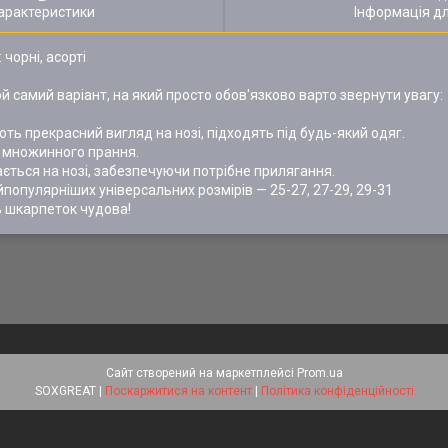
арактеристики
Інформація д
чорні, асорті
 самий варіант, на який просто обов'язково варто звернути увагу:
ть прекрасний вигляд на нозі, підходять під будь-який одяг.
ля множинного прання.
ється на нозі, забезпечуючи потрібне прилягання.
популярніших універсальних розмірів — 25-27, 27-29, 29-31
ть шкарпеток чудова!
Сайт створений на маркетплейсі
Prom.ua
SOXGREAT |
Поскаржитися на контент
|
Політика конфіденційності