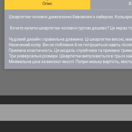
Опис
Х
Шкарпетки чоловічі демісезонні бавовняні з лайкрою. Кольори: 
Хочете купити шкарпетки чоловічі гуртом дешево? Це якраз той
Чудовий дизайн і правильна довжина. Ці шкарпетки високі, маю
Насичений колір. Він не поблякне й не погіршиться навіть піс
Приємна еластичність. Ця модель стрейчева та приємно трима
Три універсальні розміри. Шкарпетки випускаються в трьох най
Мінімальна ціна за високої якості. Попри низьку вартість, якіс