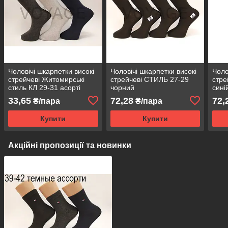
Чоловічі шкарпетки високі
Чоловічі шкарпетки високі
Чоло
стрейчеві Житомирські
стрейчеві СТИЛЬ 27-29
стре
стиль КЛ 29-31 асорті
чорний
сині
33,65
72,28
72,
₴/пара
₴/пара
Купити
Купити
Акційні пропозиції та новинки