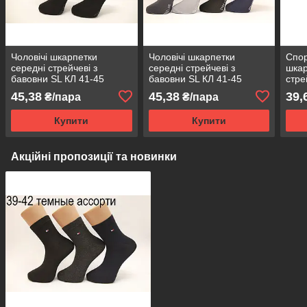
Чоловічі шкарпетки
Чоловічі шкарпетки
Спор
середні стрейчеві з
середні стрейчеві з
шкар
бавовни SL КЛ 41-45
бавовни SL КЛ 41-45
стре
чорний
асорті
тонк
45,38
45,38
39,
₴/пара
₴/пара
Купити
Купити
Акційні пропозиції та новинки