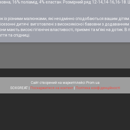
вовна, 16% поліамід, 4% еластан. Розмірний ряд 12-14,14-16,16-18
 із різними малюнками, які неодмінно сподобаються вашим дітям.
місезонні дитячі виготовлені з високоякісної бавовни з додаванням
и мають високі гігієнічні властивості, приємні та м'які на дотик. В 
ття та спідниці.
Сайт створений на маркетплейсі
Prom.ua
SOXGREAT |
Поскаржитися на контент
|
Політика конфіденційності