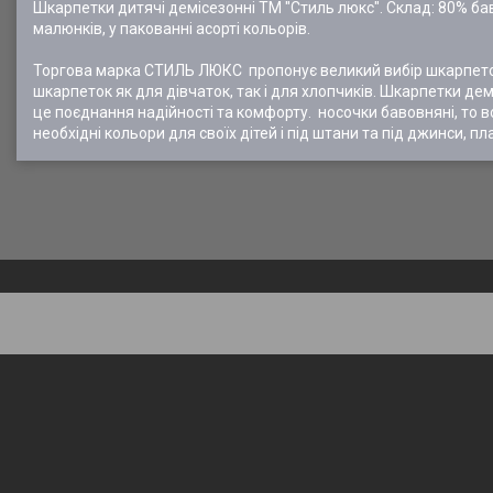
Шкарпетки дитячі демісезонні ТМ "Стиль люкс". Склад: 80% ба
малюнків, у пакованні асорті кольорів.
Торгова марка СТИЛЬ ЛЮКС пропонує великий вибір шкарпеток
шкарпеток як для дівчаток, так і для хлопчиків. Шкарпетки де
це поєднання надійності та комфорту. носочки бавовняні, то вон
необхідні кольори для своїх дітей і під штани та під джинси, пла