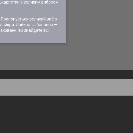
. Шкарпетки з великим вибором
 Пропонується великий вибір
 лайкри. Лайкра та бавовна —
пакованні ви знайдете всі