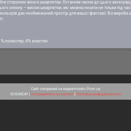
ійти стороною жіночі шкарпетки. Останнім часом до цього аксесуару
цього сезону — високі шкарпетки, які можна носити не тільки під ча
кольорів дає необмежений простір для вашої фантазії. Всі вироби
ті.
1% поліестер, 4% еластан
Сайт створений на маркетплейсі
Prom.ua
SOXGREAT |
Поскаржитися на контент
|
Політика конфіденційності