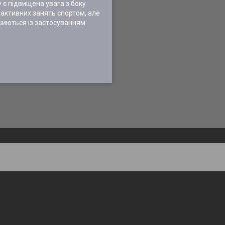
 є підвищена увага з боку
с активних занять спортом, але
 шиються із застосуванням