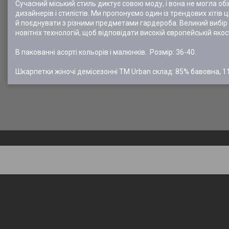
Сучасний міський стиль диктує совою моду, і вона не могла об
дизайнерів і стилістів. Ми пропонуємо один із трендових хітів 
й поєднувати з різними предметами гардероба. Великий вибір 
новітніх технологій, щоб відповідати високій європейській якос
В пакованні асорті кольорів і малюнків. Розмір: 36-40.
Шкарпетки жіночі демісезонні ТМ Urban склад: 85% бавовна, 1