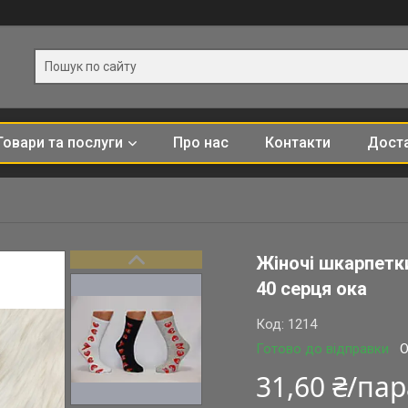
Товари та послуги
Про нас
Контакти
Доста
Жіночі шкарпетки
40 серця ока
Код:
1214
Готово до відправки
О
31,60 ₴/па