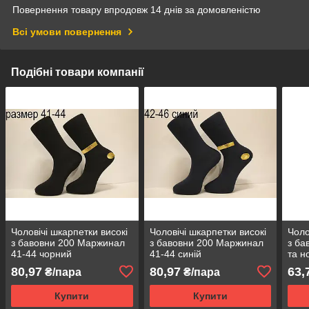
Повернення товару впродовж 14 днів за домовленістю
Всі умови повернення
Подібні товари компанії
Чоловічі шкарпетки високі
Чоловічі шкарпетки високі
Чоло
з бавовни 200 Маржинал
з бавовни 200 Маржинал
з ба
41-44 чорний
41-44 синій
та н
темн
80,97
80,97
63,
₴/пара
₴/пара
Купити
Купити