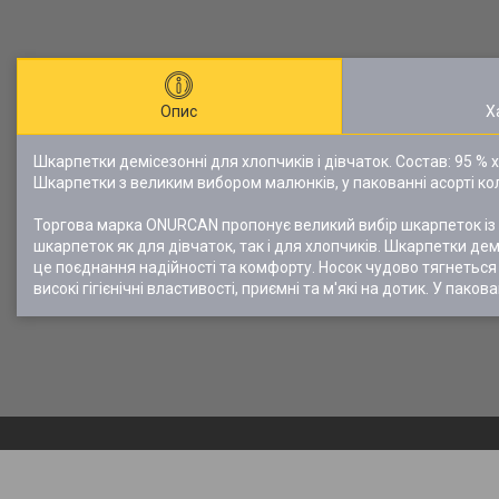
Опис
Х
Шкарпетки демісезонні для хлопчиків і дівчаток. Состав: 95 % 
Шкарпетки з великим вибором малюнків, у пакованні асорті ко
Торгова марка ONURCAN пропонує великий вибір шкарпеток із
шкарпеток як для дівчаток, так і для хлопчиків. Шкарпетки де
це поєднання надійності та комфорту. Носок чудово тягнеться і
високі гігієнічні властивості, приємні та м'які на дотик. У паков