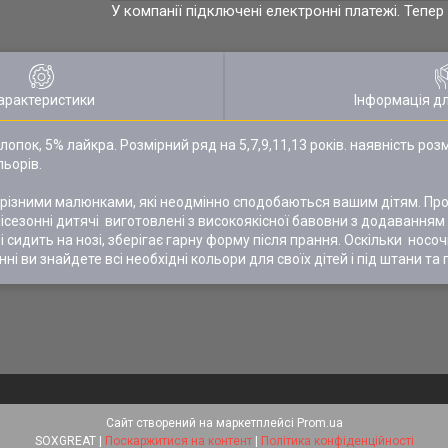
У компанії підключені електронні платежі. Тепе
арактеристики
Інформація д
хлопок, 5% лайкра. Розмірний ряд на 5,7,9,11,13 років. наявність ро
льорів.
 різними малюнками, які неодмінно сподобаються вашим дітям. Про
місезонні дитячі виготовлені з високоякісної бавовни з додаванням
 сидить на нозі, зберігає гарну форму після прання. Оскільки носо
анні ви знайдете всі необхідні кольори для своїх дітей і під штани та
Сайт створений на маркетплейсі
Prom.ua
SOXGREAT |
Поскаржитися на контент
|
Політика конфіденційності