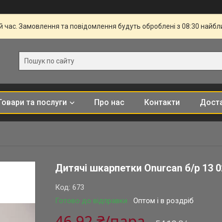
й час. Замовлення та повідомлення будуть оброблені з 08:30 найбли
Товари та послуги
Про нас
Контакти
Доста
Дитячі шкарпетки Onurcan б/р 13 
Код:
673
Готово до відправки
Оптом і в роздріб
46,92 ₴/пара