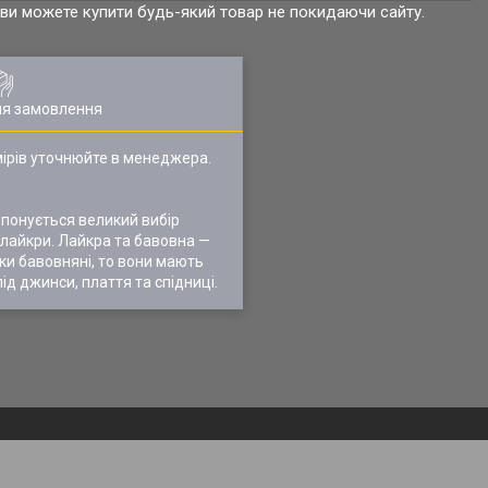
р ви можете купити будь-який товар не покидаючи сайту.
ля замовлення
змірів уточнюйте в менеджера.
понується великий вибір
 лайкри. Лайкра та бавовна —
чки бавовняні, то вони мають
 під джинси, плаття та спідниці.