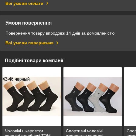
Всі умови оплати
Умови повернення
Повернення товару впродовж 14 днів за домовленістю
Всі умови повернення
Подібні товари компанії
Чоловічі шкарпетки
Спортивні чоловічі
Спор
середні стрейчеві ТОМ.
шкарпетки середні
шкар