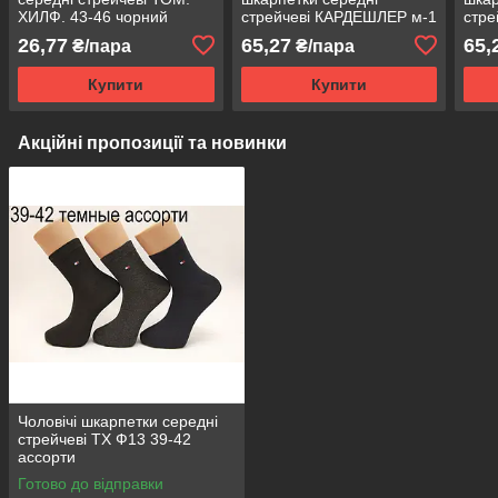
ХИЛФ. 43-46 чорний
стрейчеві КАРДЕШЛЕР м-1
стре
Kc
коль
26,77
65,27
65,
₴/пара
₴/пара
Купити
Купити
Акційні пропозиції та новинки
Чоловічі шкарпетки середні
стрейчеві ТХ Ф13 39-42
ассорти
Готово до відправки