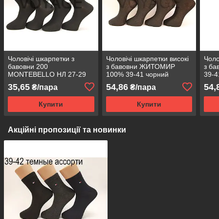
Чоловічі шкарпетки з
Чоловічі шкарпетки високі
Чоло
бавовни 200
з бавовни ЖИТОМИР
з б
MONTEBELLO НЛ 27-29
100% 39-41 чорний
39-4
чорний
35,65
54,86
54,
₴/пара
₴/пара
Купити
Купити
Акційні пропозиції та новинки