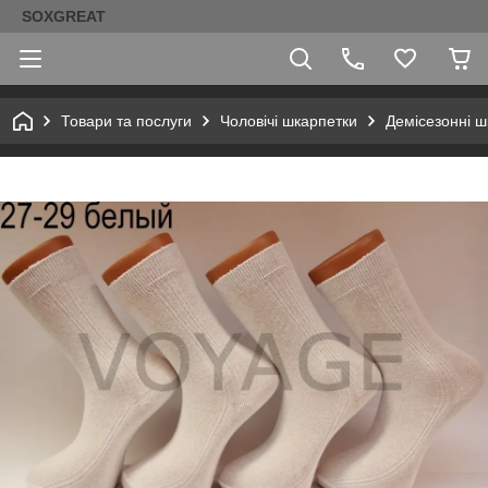
SOXGREAT
Товари та послуги
Чоловічі шкарпетки
Демісезонні ш