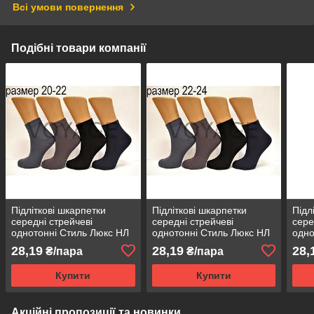
Всі умови повернення
Подібні товари компанії
Підліткові шкарпетки
Підліткові шкарпетки
Підл
середні стрейчеві
середні стрейчеві
сере
однотонні Стиль Люкс НЛ
однотонні Стиль Люкс НЛ
одно
20-22 темні асорті
22-24 темні асорті
22-2
28,19
28,19
28,
₴/пара
₴/пара
Купити
Купити
Акційні пропозиції та новинки