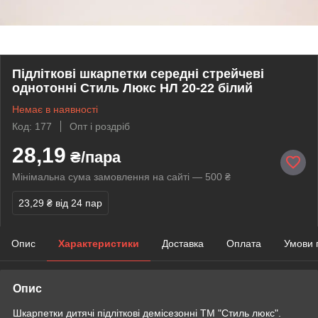
Підліткові шкарпетки середні стрейчеві
однотонні Стиль Люкс НЛ 20-22 білий
Немає в наявності
Код: 177
Опт і роздріб
28,19
₴/пара
Мінімальна сума замовлення на сайті — 500 ₴
23,29 ₴
від 24 пар
Опис
Характеристики
Доставка
Оплата
Умови 
Опис
Шкарпетки дитячі підліткові демісезонні ТМ "Стиль люкс".