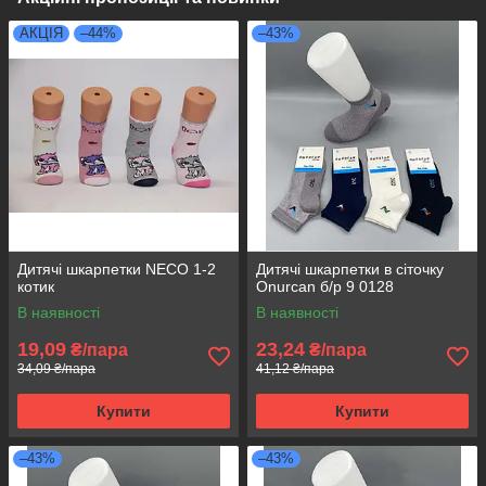
АКЦІЯ
–44%
–43%
Дитячі шкарпетки NECO 1-2
Дитячі шкарпетки в сіточку
котик
Onurcan б/р 9 0128
В наявності
В наявності
19,09
23,24
₴/пара
₴/пара
34,09 ₴/пара
41,12 ₴/пара
Купити
Купити
–43%
–43%