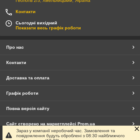
Геологів 2/3, Хмельницький, Україна
Контакти
Сьогодні вихідний
Показати весь графік роботи
Про нас
Контакти
Доставка та оплата
Графік роботи
Повна версія сайту
Сайт створено на маркетплейсі
Prom.ua
Зараз у компанії неробочий час. Замовлення та
повідомлення будуть оброблені з 08:30 найближчого
Політика конфіденційності