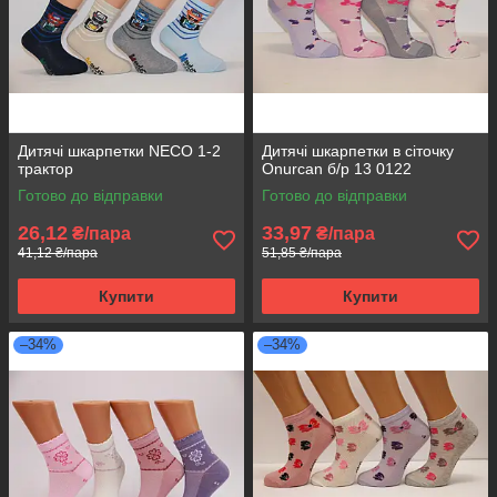
Дитячі шкарпетки NECO 1-2
Дитячі шкарпетки в сіточку
трактор
Onurcan б/р 13 0122
Готово до відправки
Готово до відправки
26,12
33,97
₴/пара
₴/пара
41,12 ₴/пара
51,85 ₴/пара
Купити
Купити
–34%
–34%