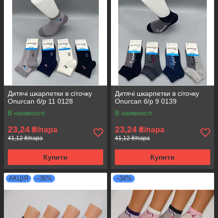
Дитячі шкарпетки в сіточку
Дитячі шкарпетки в сіточку
Onurcan б/р 11 0128
Onurcan б/р 9 0139
В наявності
В наявності
23,24
23,24
₴/пара
₴/пара
41,12 ₴/пара
41,12 ₴/пара
Купити
Купити
АКЦІЯ
–36%
–34%