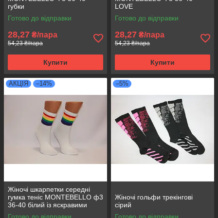
губки
LOVE
Готово до відправки
Готово до відправки
28,27
28,27
₴/пара
₴/пара
54,23 ₴/пара
54,23 ₴/пара
Купити
Купити
АКЦІЯ
–14%
–5%
Жіночі шкарпетки середні
гумка теніс MONTEBELLO ф3
Жіночі гольфи трекінгові
36-40 білий із яскравими
сірий
смужками
Готово до відправки
Готово до відправки