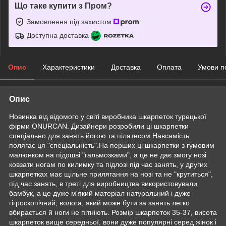
Що таке купити з Пром?
Замовлення під захистом
Доступна доставка
Опис
Характеристики
Доставка
Оплата
Умови п
Опис
Новинка від відомого у світі виробника шкарпеток турецької
фірми ONURCAN. Дизайнери розробили ці шкарпетки
спеціально для занять йогою та пілатесом.Навсамість
полягає ця "спеціальність".На перших ці шкарпетки з гумовим
малюнком на підошві "гальмозками", а це не дає змогу нозі
ковзати ногам по килимку та підлозі під час занять, у других
шкарпетках має щільне прилягання на нозі та не "крутиться",
під час занять, в треті для виробництва використовували
бамбук, а це дуже м'який матеріал натуральний і дуже
гігроскопічний, волога, який може бути за занять легко
вбирається й ноги не пітніють. Розмір шкарпеток 35-37, висота
шкарпеток вище середньої, вони дуже популярні серед жінок і