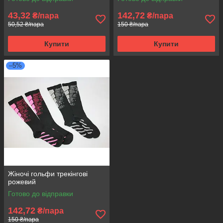
43,32
142,72
₴/пара
₴/пара
50,52 ₴/пара
150 ₴/пара
Купити
Купити
–5%
Жіночі гольфи трекінгові
рожевий
Готово до відправки
142,72
₴/пара
150 ₴/пара