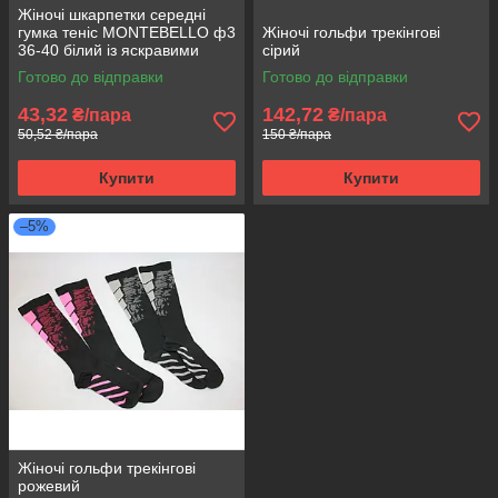
Жіночі шкарпетки середні
гумка теніс MONTEBELLO ф3
Жіночі гольфи трекінгові
36-40 білий із яскравими
сірий
смужками
Готово до відправки
Готово до відправки
43,32
142,72
₴/пара
₴/пара
50,52 ₴/пара
150 ₴/пара
Купити
Купити
–5%
Жіночі гольфи трекінгові
рожевий