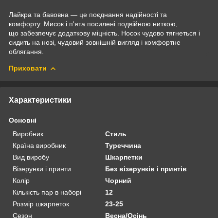
Лайкра та бавовна — це поєднання надійності та
комфорту. Мисок і п'ята посилені подвійною ниткою,
що забезпечує додаткову міцність. Носок чудово тягнеться і
сидить на нозі, чудовий зовнішній вигляд і комфортне
облягання.
Приховати
Характеристики
Основні
Виробник
Стиль
Країна виробник
Туреччина
Вид виробу
Шкарпетки
Візерунки і принти
Без візерунків і принтів
Колір
Чорний
Кількість пар в наборі
12
Розмір шкарпеток
23-25
Сезон
Весна/Осінь