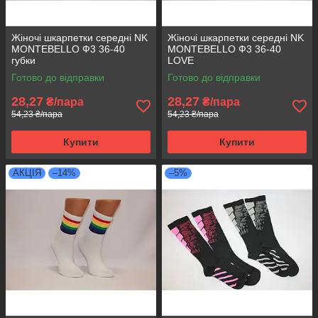
Жіночі шкарпетки середні NK
Жіночі шкарпетки середні NK
MONTEBELLO Ф3 36-40
MONTEBELLO Ф3 36-40
губки
LOVE
Готово до відправки
Готово до відправки
28,27
28,27
₴/пара
₴/пара
54,23 ₴/пара
54,23 ₴/пара
Купити
Купити
АКЦІЯ
–14%
–5%