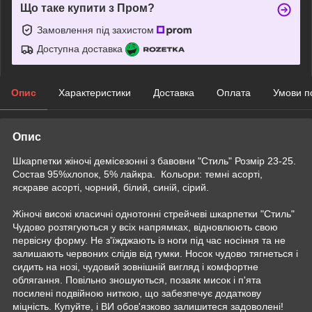
Що таке купити з Пром?
Замовлення під захистом
Доступна доставка
Опис
Характеристики
Доставка
Оплата
Умови п
Опис
Шкарпетки жіночі демісезонні з бавовни "Стиль" Розмір 23-25.
Состав 95%хлопок, 5% лайкра. Кольори: темні асорті,
яскраве асорті, чорний, білий, синій, сірий.
Жіночі високі класичні однотонні стрейчеві шкарпетки "Стиль"
Чудово розтягуються у всіх напрямках, відновлюють свою
первісну форму. Не з'їжджають із ноги під час носіння та не
залишають червоних слідів від гумки. Носок чудово тягнеться і
сидить на нозі, чудовий зовнішній вигляд і комфортне
облягання. Повільно зношуються, позаяк мисок і п'ята
посилені подвійною ниткою, що забезпечує додаткову
міцність. Купуйте, і ВИ обов'язково залишитеся задоволені!