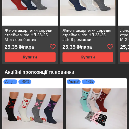
Жіночі шкарпетки середні
Жіночі шкарпетки середні
Жіно
стрейчеві п/е НЛ 23-25
стрейчеві п/е НЛ 23-25
стре
М-5 леоп.бантик
JLE-9 ромашки
М-2 
25,35
25,35
25,
₴/пара
₴/пара
Купити
Купити
Акційні пропозиції та новинки
Акція!
–48%
Акція!
–48%