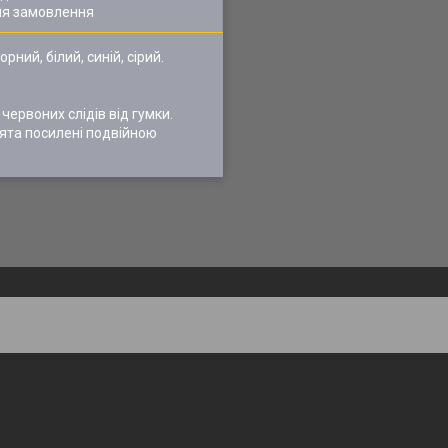
ля замовлення
ний, білий, синій, сірий.
червоних слідів від гумки.
'ята посилені подвійною