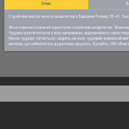
Опис
Х
Стрейчеві високі жіночі шкарпетки з бавовни Розмір 35-41. Соста
Жіночі високі класичні однотонні стрейчеві шкарпетки "Живом
Чудово розтягуються у всіх напрямках, відновлюють свою перві
Носок чудово тягнеться і сидить на нозі, чудовий зовнішній в
ниткою, що забезпечує додаткову міцність. Купуйте, і ВИ обов