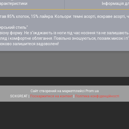
арактеристики
Інформація д
в 85% хлопок, 15% лайкра. Кольори: темні асорті, яскраве асорті, чор
ирський стиль"
сну форму. Не з'їжджають із ноги під час носіння та не залишають 
игляд і комфортне облягання. Повільно зношуються, позаяк мисок і п
'язково залишитеся задоволені!
Сайт створений на маркетплейсі
Prom.ua
SOXGREAT |
Поскаржитися на контент
|
Політика конфіденційності