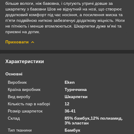
більше вологи, ніж бавовна, і слугують утричі довше за
шкарпетку з бавовни Шов не відчутний на нозі, що створює
додатковий комфорт під час носіння, а посилення миска та
п'яти подвійною ниткою забезпечує додаткову міцність. Ноги
не пітніють і менше втомлюються. Шкарпетки дуже м'які та
приємні на дотик.
Приховати
Характеристики
Основні
Виробник
Eken
Країна виробник
Туреччина
Вид виробу
Шкарпетки
Кількість пар в наборі
12
Розмір шкарпеток
36-41
Склад
85% бамбук,12% полиамид,
3% эластан
Тип тканини
Бамбук