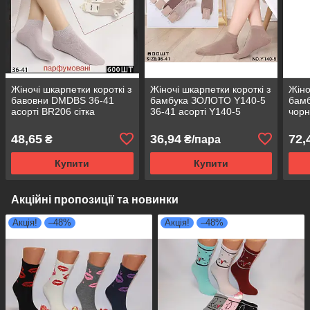
Жіночі шкарпетки короткі з
Жіночі шкарпетки короткі з
Жіно
бавовни DMDBS 36-41
бамбука ЗОЛОТО Y140-5
бамб
асорті BR206 сітка
36-41 асорті Y140-5
чор
48,65
36,94
72,
₴
₴/пара
Купити
Купити
Акційні пропозиції та новинки
Акція!
–48%
Акція!
–48%