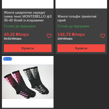
Жіночі шкарпетки середні
гумка теніс MONTEBELLO ф3
Жіночі гольфи трекінгові
36-40 білий із яскравими
сірий
смужками
Готово до відправки
Готово до відправки
43,32
142,72
₴/пара
₴/пара
50,52 ₴/пара
150 ₴/пара
Купити
Купити
–5%