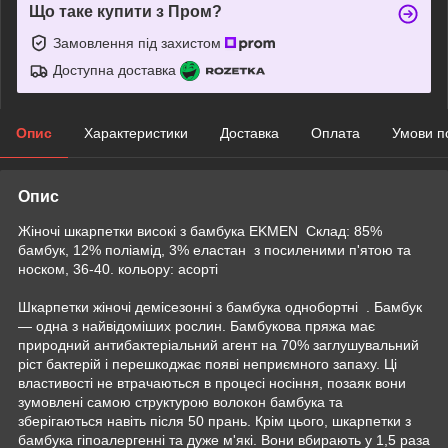
Що таке купити з Пром?
Замовлення під захистом
Доступна доставка
Опис
Характеристики
Доставка
Оплата
Умови п
Опис
Жіночі шкарпетки високі з бамбука EKMEN Склад: 85%
бамбук, 12% поліамід, 3% еластан з посиленими п'ятою та
носком, 36-40. кольору: асорті
Шкарпетки жіночі демісезонні з бамбука однобортні . Бамбук
— одна з найвідоміших рослин. Бамбукова пряжа має
природний антибактеріальний агент на 70% заглушувальний
ріст бактерій і перешкоджає появі неприємного запаху. Ці
властивості не втрачаються в процесі носіння, позаяк вони
зумовлені самою структурою волокон бамбука та
зберігаються навіть після 50 прань. Крім цього, шкарпетки з
бамбука гіпоалергенні та дуже м'які. Вони вбирають у 1,5 раза