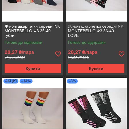
Жіночі шкарпетки середні NK
Жіночі шкарпетки середні NK
MONTEBELLO Ф3 36-40
MONTEBELLO Ф3 36-40
губки
LOVE
Готово до відправки
Готово до відправки
28,27
28,27
₴/пара
₴/пара
54,23 ₴/пара
54,23 ₴/пара
Купити
Купити
АКЦІЯ
–14%
–5%