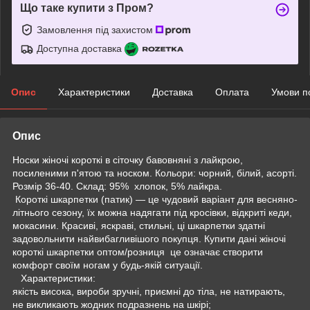
Що таке купити з Пром?
Замовлення під захистом
Доступна доставка
Опис
Характеристики
Доставка
Оплата
Умови п
Опис
Носки жіночі короткі в сіточку бавовняні з лайкрою,
посиленими п'ятою та носком. Кольори: чорний, білий, асорті.
Розмір 36-40. Склад: 95% хлопок, 5% лайкра.
Короткі шкарпетки (патик) — це чудовий варіант для весняно-
літнього сезону, їх можна надягати під кросівки, відкриті кеди,
мокасини. Красиві, яскраві, стильні, ці шкарпетки здатні
задовольнити найвибагливішого покупця. Купити дані жіночі
короткі шкарпетки оптом/розниця це означає створити
комфорт своїм ногам у будь-якій ситуації.
Характеристики:
якість висока, вироби зручні, приємні до тіла, не натирають,
не викликають жодних подразнень на шкірі;