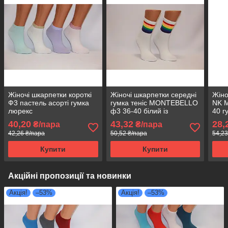
Жіночі шкарпетки короткі
Жіночі шкарпетки середні
Жіно
Ф3 пастель асорті гумка
гумка теніс MONTEBELLO
NK 
люрекс
ф3 36-40 білий із
40 г
яскравими смужками
40,20
43,32
28,
₴/пара
₴/пара
42,26 ₴/пара
50,52 ₴/пара
54,23
Купити
Купити
Акційні пропозиції та новинки
Акція!
–53%
Акція!
–53%