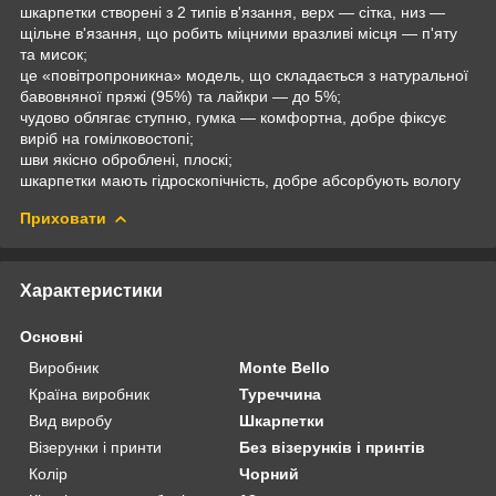
шкарпетки створені з 2 типів в'язання, верх — сітка, низ —
щільне в'язання, що робить міцними вразливі місця — п'яту
та мисок;
це «повітропроникна» модель, що складається з натуральної
бавовняної пряжі (95%) та лайкри — до 5%;
чудово облягає ступню, гумка — комфортна, добре фіксує
виріб на гомілковостопі;
шви якісно оброблені, плоскі;
шкарпетки мають гідроскопічність, добре абсорбують вологу
Приховати
Характеристики
Основні
Виробник
Monte Bello
Країна виробник
Туреччина
Вид виробу
Шкарпетки
Візерунки і принти
Без візерунків і принтів
Колір
Чорний