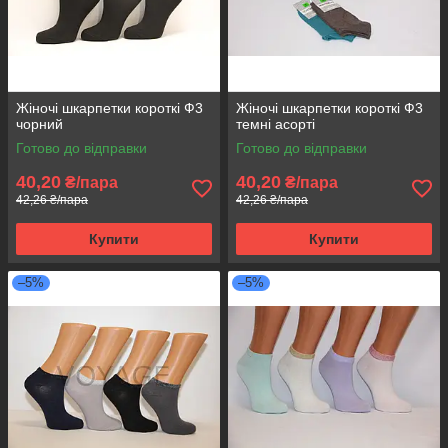
Жіночі шкарпетки короткі Ф3
Жіночі шкарпетки короткі Ф3
чорний
темні асорті
Готово до відправки
Готово до відправки
40,20
40,20
₴/пара
₴/пара
42,26 ₴/пара
42,26 ₴/пара
Купити
Купити
–5%
–5%