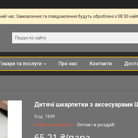
чий час. Замовлення та повідомлення будуть оброблені з 08:30 най
Товари та послуги
Про нас
Контакти
Доста
Дитячі шкарпетки з аксесуарами 
Код:
1849
Немає в наявності
Оптом і в роздріб
65,21 ₴/пара