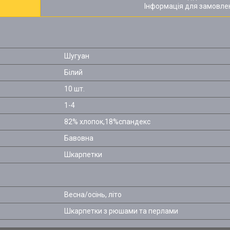
Інформація для замовле
Шугуан
Білий
10 шт.
1-4
82% хлопок,18%спандекс
Бавовна
Шкарпетки
Весна/осінь, літо
Шкарпетки з рюшами та перлами