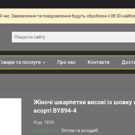
й час. Замовлення та повідомлення будуть оброблені з 08:30 найбли
Товари та послуги
Про нас
Контакти
Доста
Жіночі шкарпетки високі із шовку
асорті BY894-4
Код:
1854
В наявності
Оптом і в роздріб