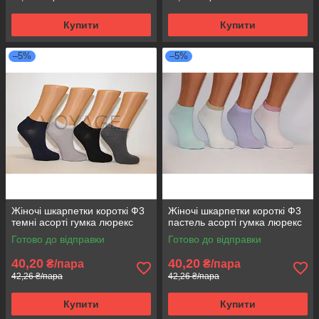
Купити
Купити
–5%
–5%
Жіночі шкарпетки короткі Ф3
Жіночі шкарпетки короткі Ф3
темні асорті гумка люрекс
пастель асорті гумка люрекс
Готово до відправки
Готово до відправки
40,20
40,20
₴/пара
₴/пара
42,26 ₴/пара
42,26 ₴/пара
Купити
Купити