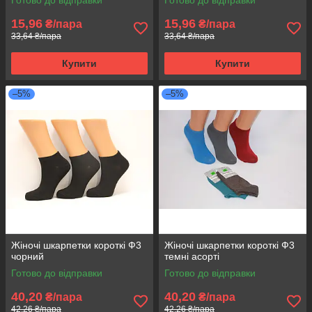
15,96
15,96
₴/пара
₴/пара
33,64 ₴/пара
33,64 ₴/пара
Купити
Купити
–5%
–5%
Жіночі шкарпетки короткі Ф3
Жіночі шкарпетки короткі Ф3
чорний
темні асорті
Готово до відправки
Готово до відправки
40,20
40,20
₴/пара
₴/пара
42,26 ₴/пара
42,26 ₴/пара