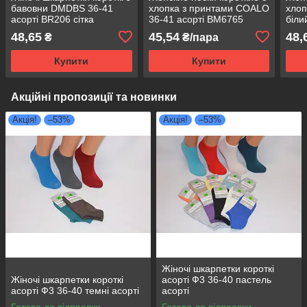
бавовни DMDBS 36-41
хлопка з принтами COALO
хло
асорті BR206 сітка
36-41 асорті BM6765
біли
48,65
45,54
48,
₴
₴/пара
Купити
Купити
Акційні пропозиції та новинки
Акція!
–53%
Акція!
–53%
Жіночі шкарпетки короткі
Жіночі шкарпетки короткі
асорті Ф3 36-40 пастель
асорті Ф3 36-40 темні асорті
асорті
Готово до відправки
Готово до відправки