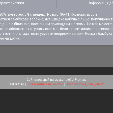
арактеристики
Інформація д
% поліестер, 5% спандекс. Розмір: 36-41. Кольори: асорті.
атися бамбукове волокно, яке швидко набула більшої популярност
спідньою білизною, постільним приладдям, носками. На цей момен
жається абсолютно натуральною і має безліч позитивних властивост
ігієнічність і здатність усувати неприємні запахи. Носки з бамбук
ні на дотик.
Сайт створений на маркетплейсі
Prom.ua
SOXGREAT |
Поскаржитися на контент
|
Політика конфіденційності