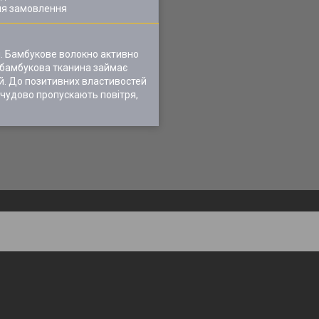
ля замовлення
і. Бамбукове волокно активно
т бамбукова тканина займає
ей. До позитивних властивостей
а чудово пропускають повітря,