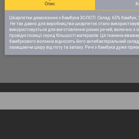
Опис
Х
Шкарпетки демісезонні з бамбука ЗОЛОТІ. Склад: 65% бамбук, 30
Не так давно для виробництва шкарпеток стало використовув
використовується для виготовлення різних речей, включно з 
провідні позиції серед більшості матеріалів. Ця тканина вва
бамбукового волокна відносять його антибактеріальний склад, г
захищаючи шкіру від поту та запаху. Речі з бамбука дуже приєм