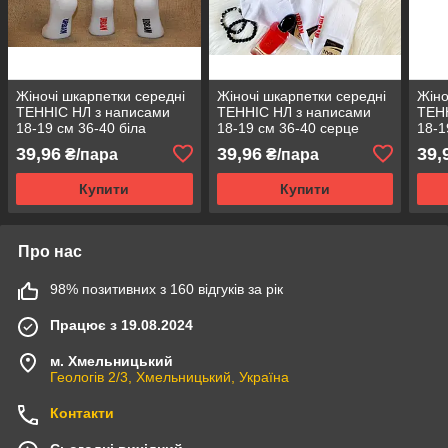
Жіночі шкарпетки середні
Жіночі шкарпетки середні
Жіно
ТЕННІС НЛ з написами
ТЕННІС НЛ з написами
ТЕН
18-19 см 36-40 біла
18-19 см 36-40 серце
18-1
Україна
Україна
39,96
39,96
39,
₴/пара
₴/пара
Купити
Купити
Про нас
98% позитивних з 160 відгуків за рік
Працює з 19.08.2024
м. Хмельницький
Геологів 2/3, Хмельницький, Україна
Контакти