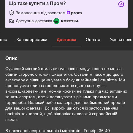
Що таке купити з Пром?
Замовлення під захистом
Доступна доставка
пис
Характеристики
Доставка
Оплата
Умови пове
Опис
Сучасний міський стиль диктує совою моду, і вона не могла
обійти стороною жіночі шкарпетки. Останнім часом до цього
аксесуару є підвищена увага з боку дизайнерів і стилістів. Ми
пропонуємо один із трендових хітів цього сезону —
високі шкарпетки, які можна носити не тільки під час активних
занять спортом, але й поєднувати з різними предметами
гардероба. Великий вибір кольорів дає необмежений простір
для вашої фантазії. Всі вироби шиються із застосуванням
новітніх технологій, щоб відповідати високій європейській
якості.
В пакованні асорті кольорів і малюнків. Розмір: 36-40.