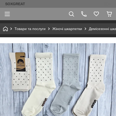
SOXGREAT
Товари та послуги
Жіночі шкарпетки
Демісезонні шк