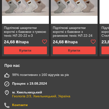
Підліткові шкарпетки
Підліткові шкарпетки
Підл
короткі з бавовни з гумкою
короткі з бавовни з
коро
теніс НЛ 20-22 к-3
резинкою теніс НЛ 22-24
Стил
к-3
гумк
24,68
24,68
23,
₴/пара
₴/пара
Купити
Купити
Про нас
98% позитивних з 160 відгуків за рік
Працює з 19.08.2024
м. Хмельницький
Геологів 2/3, Хмельницький, Україна
Контакти