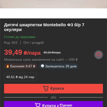
Дитячі шкарпетки Montebello Ф3 б/р 7
окуляри
Готово до відправки
Код: 653
Опт і роздріб
39,49
₴/пара
49,16 ₴/пара
Мінімальна сума замовлення на сайті — 500 ₴
Економія
9.67 ₴
Залишилось
39 днів
40,61 ₴
від 24 пар
Купити
або
Купити з