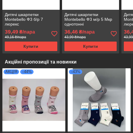
Дитячі шкарпетки
Дитячі шкарпетки
Дитя
Montebello Ф3 б/р 7
Montebello Ф3 м/р 5 Мкр
Mont
люрекс
однотонні
люр
39,49
36,46
36,
₴/пара
₴/пара
49,16 ₴/пара
43,99 ₴/пара
43,99
Купити
Купити
Акційні пропозиції та новинки
АКЦІЯ
–44%
–43%