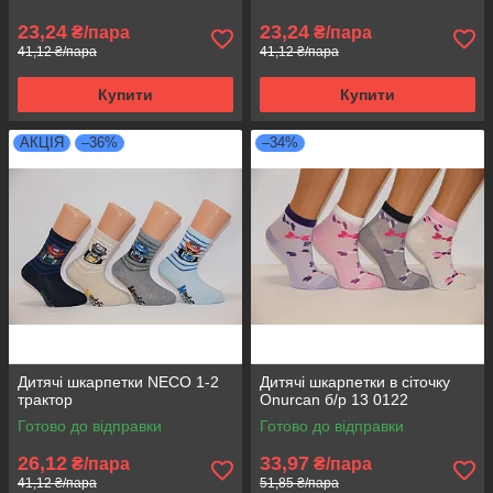
23,24
23,24
₴/пара
₴/пара
41,12 ₴/пара
41,12 ₴/пара
Купити
Купити
АКЦІЯ
–36%
–34%
Дитячі шкарпетки NECO 1-2
Дитячі шкарпетки в сіточку
трактор
Onurcan б/р 13 0122
Готово до відправки
Готово до відправки
26,12
33,97
₴/пара
₴/пара
41,12 ₴/пара
51,85 ₴/пара