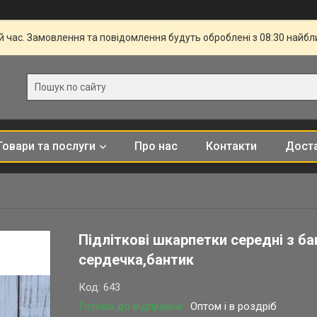
й час. Замовлення та повідомлення будуть оброблені з 08:30 найбли
Товари та послуги
Про нас
Контакти
Доста
Підліткові шкарпетки середні з ба
сердечка,бантик
Код:
643
Готово до відправки
Оптом і в роздріб