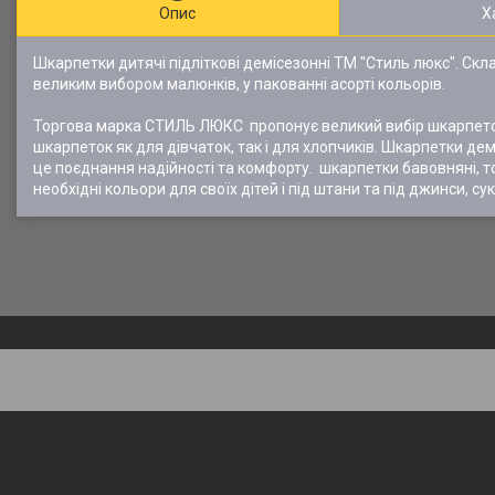
Опис
Х
Шкарпетки дитячі підліткові демісезонні ТМ "Стиль люкс". Скла
великим вибором малюнків, у пакованні асорті кольорів.
Торгова марка СТИЛЬ ЛЮКС пропонує великий вибір шкарпеток
шкарпеток як для дівчаток, так і для хлопчиків. Шкарпетки де
це поєднання надійності та комфорту. шкарпетки бавовняні, то в
необхідні кольори для своїх дітей і під штани та під джинси, сукн