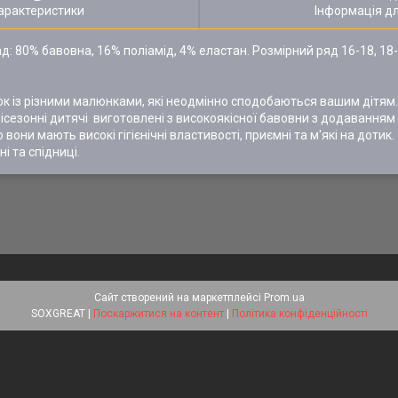
арактеристики
Інформація д
д: 80% бавовна, 16% поліамід, 4% еластан. Розмірний ряд 16-18, 18-
 із різними малюнками, які неодмінно сподобаються вашим дітям.
місезонні дитячі виготовлені з високоякісної бавовни з додаванням
они мають високі гігієнічні властивості, приємні та м'які на дотик.
і та спідниці.
Сайт створений на маркетплейсі
Prom.ua
SOXGREAT |
Поскаржитися на контент
|
Політика конфіденційності