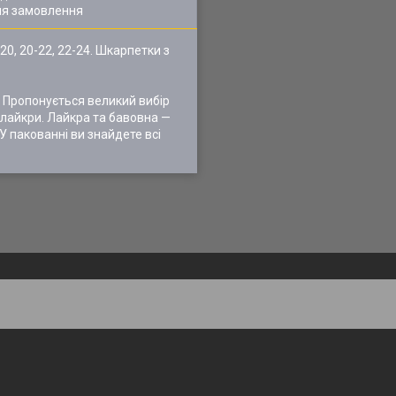
ля замовлення
20, 20-22, 22-24. Шкарпетки з
 Пропонується великий вибір
 лайкри. Лайкра та бавовна —
 У пакованні ви знайдете всі