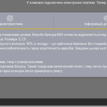
У компанії підключені електронні платежі. Тепе
арактеристики
Інформація д
ом помірними цінами. Вироби бренда KBS нічим не відрізняються від
 Розміри: 5,7,9.
ьного волокна. 90% їх складу — це найтонша бавовна. Він гладкий,
олокна забезпечують гарну еластичність виробів. Завдяки цьому кол
ами, тому є універсальними.
ласників бізнесу. Такий товар має величезний попит, тому легко п
а гарні кольори легко привернуть увагу.