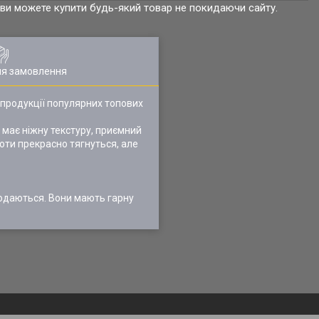
р ви можете купити будь-який товар не покидаючи сайту.
ля замовлення
 продукції популярних топових
 має ніжну текстуру, приємний
готи прекрасно тягнуться, але
родаються. Вони мають гарну