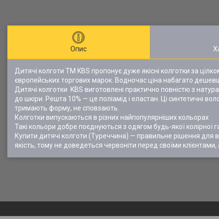
Опис
Х
Дитячі колготи ТМ KBS пропонує дуже якісні колготки за цілк
європейських торгових марок. Водночас ціна набагато дешевша.
Дитячі колготки KBS виготовлені практично повністю з натурал
до шкіри. Решта 10% — це поліамід і еластан. Ці синтетичні в
тримають форму, не сповзають.
Колготки випускаються в різних найпопулярніших кольорах
Такі кольори добре поєднуються з одягом будь-якої колірної г
Купити дитячі колготи (Туреччина) — правильне рішення для в
якість, тому не доведеться червоніти перед своїми клієнтами, 