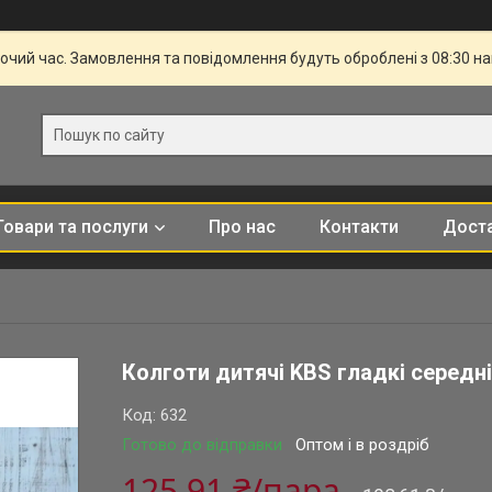
бочий час. Замовлення та повідомлення будуть оброблені з 08:30 н
Товари та послуги
Про нас
Контакти
Доста
Колготи дитячі KBS гладкі середні
Код:
632
Готово до відправки
Оптом і в роздріб
125,91 ₴/пара