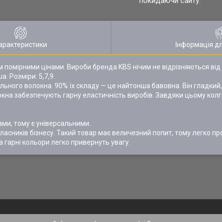
покидаючи сайту.
арактеристики
Інформація д
ом помірними цінами. Вироби бренда KBS нічим не відрізняються від
 Розміри: 5,7,9.
ьного волокна. 90% їх складу — це найтонша бавовна. Він гладкий,
олокна забезпечують гарну еластичність виробів. Завдяки цьому кол
ами, тому є універсальними.
ласників бізнесу. Такий товар має величезний попит, тому легко п
а гарні кольори легко привернуть увагу.