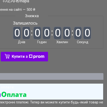
172,70 ₴/пара
ення на сайті — 500 ₴
Залишилось
0
0
0
0
0
0
0
0
Днів
Годин
Хвилин
Секунд
Купити з
лектронні платежі. Тепер ви можете купити будь-який товар не