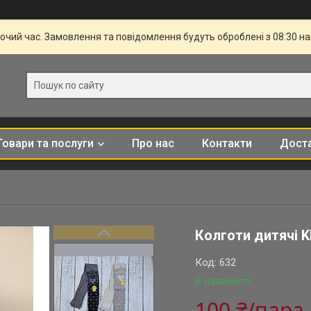
бочий час. Замовлення та повідомлення будуть оброблені з 08:30 н
Товари та послуги
Про нас
Контакти
Доста
Колготи дитячі K
Код:
632
В наявності
100 ₴/пара