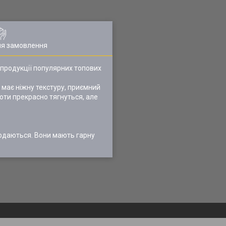
ля замовлення
 продукції популярних топових
 має ніжну текстуру, приємний
готи прекрасно тягнуться, але
родаються. Вони мають гарну