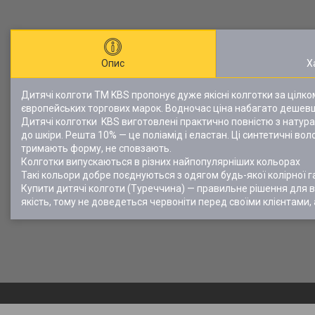
Опис
Х
Дитячі колготи ТМ KBS пропонує дуже якісні колготки за цілк
європейських торгових марок. Водночас ціна набагато дешевша.
Дитячі колготки KBS виготовлені практично повністю з натурал
до шкіри. Решта 10% — це поліамід і еластан. Ці синтетичні в
тримають форму, не сповзають.
Колготки випускаються в різних найпопулярніших кольорах
Такі кольори добре поєднуються з одягом будь-якої колірної г
Купити дитячі колготи (Туреччина) — правильне рішення для в
якість, тому не доведеться червоніти перед своїми клієнтами, 