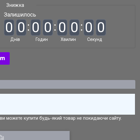
Залишилось
0
0
0
0
0
0
0
0
Днів
Годин
Хвилин
Секунд
р ви можете купити будь-який товар не покидаючи сайту.