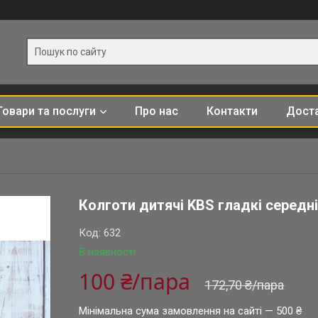
Товари та послуги
Про нас
Контакти
Доста
Колготи дитячі KBS гладкі середні
Код:
632
В наявності
100 ₴/пара
172,70 ₴/пара
Мінімальна сума замовлення на сайті — 500 ₴