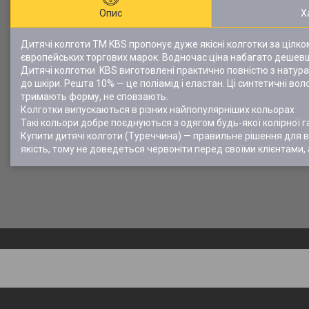
Опис
Х
Дитячі колготи ТМ KBS пропонує дуже якісні колготки за цілк
європейських торгових марок. Водночас ціна набагато дешевша.
Дитячі колготки KBS виготовлені практично повністю з натурал
до шкіри. Решта 10% — це поліамід і еластан. Ці синтетичні в
тримають форму, не сповзають.
Колготки випускаються в різних найпопулярніших кольорах
Такі кольори добре поєднуються з одягом будь-якої колірної г
Купити дитячі колготи (Туреччина) — правильне рішення для в
якість, тому не доведеться червоніти перед своїми клієнтами, 