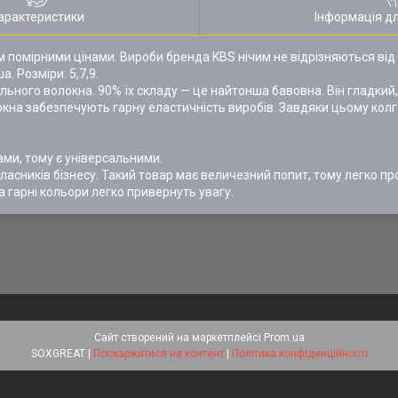
арактеристики
Інформація д
ом помірними цінами. Вироби бренда KBS нічим не відрізняються від
 Розміри: 5,7,9.
ьного волокна. 90% їх складу — це найтонша бавовна. Він гладкий,
олокна забезпечують гарну еластичність виробів. Завдяки цьому кол
ами, тому є універсальними.
ласників бізнесу. Такий товар має величезний попит, тому легко п
а гарні кольори легко привернуть увагу.
Сайт створений на маркетплейсі
Prom.ua
SOXGREAT |
Поскаржитися на контент
|
Політика конфіденційності