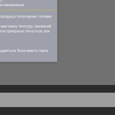
ля замовлення
 продукції популярних топових
 має ніжну текстуру, приємний
готи прекрасно тягнуться, але
родаються. Вони мають гарну