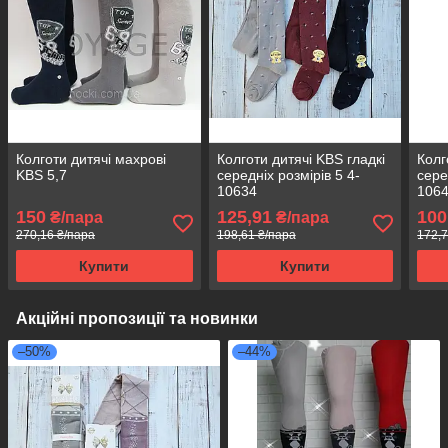
Колготи дитячі махрові
Колготи дитячі KBS гладкі
Колг
KBS 5,7
середніх розмірів 5 4-
сере
10634
106
150
125,91
100
₴/пара
₴/пара
270,16 ₴/пара
198,61 ₴/пара
172,7
Купити
Купити
Акційні пропозиції та новинки
–50%
–44%