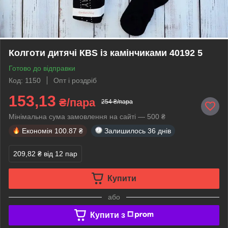
Колготи дитячі КВS із камінчиками 40192 5
Готово до відправки
Код: 1150
Опт і роздріб
153,13
₴/пара
254 ₴/пара
Мінімальна сума замовлення на сайті — 500 ₴
Економія
100.87 ₴
Залишилось
36 днів
209,82 ₴
від 12 пар
Купити
або
Купити з