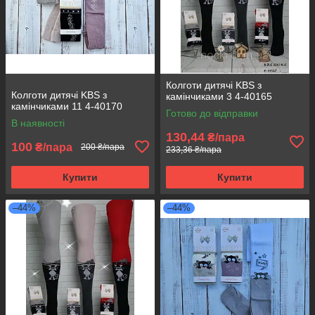
Колготи дитячі KBS з
Колготи дитячі KBS з
камінчиками 3 4-40165
камінчиками 11 4-40170
Готово до відправки
В наявності
130,44
₴/пара
100
₴/пара
200 ₴/пара
233,36 ₴/пара
Купити
Купити
–44%
–44%