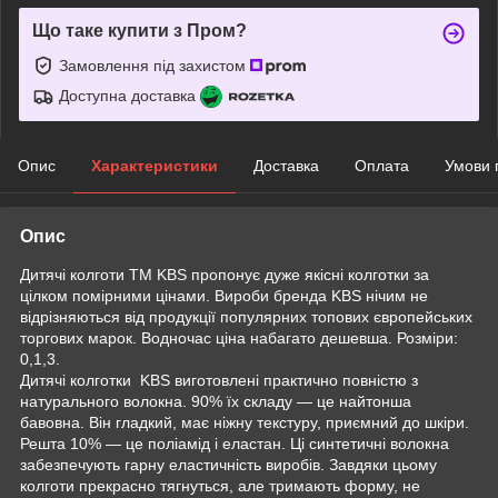
Що таке купити з Пром?
Замовлення під захистом
Доступна доставка
Опис
Характеристики
Доставка
Оплата
Умови 
Опис
Дитячі колготи ТМ KBS пропонує дуже якісні колготки за
цілком помірними цінами. Вироби бренда KBS нічим не
відрізняються від продукції популярних топових європейських
торгових марок. Водночас ціна набагато дешевша. Розміри:
0,1,3.
Дитячі колготки KBS виготовлені практично повністю з
натурального волокна. 90% їх складу — це найтонша
бавовна. Він гладкий, має ніжну текстуру, приємний до шкіри.
Решта 10% — це поліамід і еластан. Ці синтетичні волокна
забезпечують гарну еластичність виробів. Завдяки цьому
колготи прекрасно тягнуться, але тримають форму, не