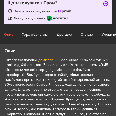
Що таке купити з Пром?
Замовлення під захистом
Доступна доставка
Опис
Характеристики
Доставка
Оплата
Умови п
Опис
Шкарпетки чоловічі
демісезонні
Маржинал 90% бамбук, 6%
поліамід, 4% еластан. З посиленими п'ятою та носком 40-45
Шкарпетки чоловічі середні демісезонні з бамбука
однобортні .Бамбук — одна з найвідоміших рослин.
Бамбукова пряжа має природний антибактеріальний агент на
70% сприяє росту бактерій і перешкоджає появі неприємного
запаху. Ці властивості не втрачаються в процесі носіння,
позаяк вони зумовлені самою структурою волокон бамбука та
зберігаються навіть після 50 прань. Крім цього, шкарпетки з
бамбука гіпоалергенні та дуже м'які. Вони вбирають у 1,5 раза
більше вологи, ніж бавовна, і слугують втричі довше за
шкарпетку з бавовни. Шов не відчутний на нозі, що створює