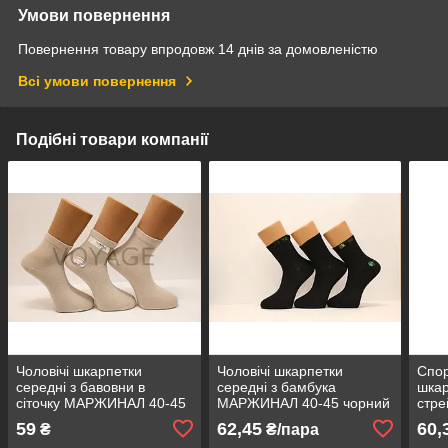
Умови повернення
Повернення товару впродовж 14 днів за домовленістю
Всі умови повернення
Подібні товари компанії
Чоловічі шкарпетки
Чоловічі шкарпетки
Спор
середні з бавовни в
середні з бамбука
шкар
сіточку МАРЖИНАЛ 40-45
МАРЖИНАЛ 40-45 чорний
стр
бежевый
45 ч
59
62,45
60,
₴
₴/пара