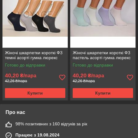
Жіночі шкарпетки короткі Ф3
Жіночі шкарпетки короткі Ф3
темні асорті гумка люрекс
пастель асорті гумка люрекс
Готово до відправки
Готово до відправки
40,20
40,20
₴/пара
₴/пара
42,26 ₴/пара
42,26 ₴/пара
Купити
Купити
Про нас
98% позитивних з 160 відгуків за рік
Працює з 19.08.2024