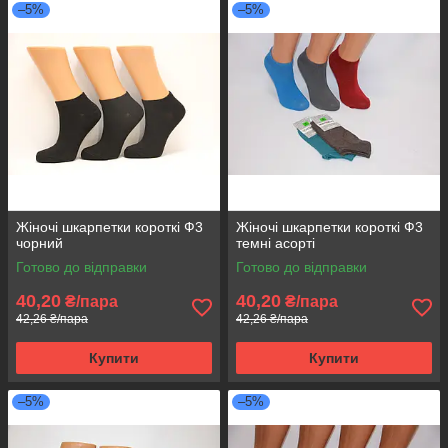
–5%
–5%
Жіночі шкарпетки короткі Ф3
Жіночі шкарпетки короткі Ф3
чорний
темні асорті
Готово до відправки
Готово до відправки
40,20
40,20
₴/пара
₴/пара
42,26 ₴/пара
42,26 ₴/пара
Купити
Купити
–5%
–5%