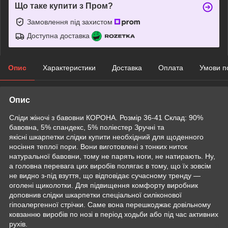
Що таке купити з Пром?
Замовлення під захистом
Доступна доставка
Опис
Характеристики
Доставка
Оплата
Умови п
Опис
Сліди жіночі з бавовни КОРОНА. Розмір 36-41 Склад: 90%
бавовна, 5% спандекс, 5% поліестер Зручні та
якісні шкарпетки слідки купити необхідний для щоденного
носіння теплої пори. Вони виготовлені з тонких ниток
натуральної бавовни, тому не парять ноги, не натирають. Ну,
а головна перевага цих виробів полягає в тому, що їх зовсім
не видно з-під взуття, що відповідає сучасному тренду —
оголені щиколотки. Для підвищення комфорту виробник
доповнив слідки шкарпетки спеціальної силіконової
гіпоалергенної стрічки. Саме вона перешкоджає довільному
ковзанню виробів по нозі в період ходьби або під час активних
рухів.