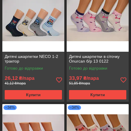
Дитячі шкарпетки NECO 1-2
Дитячі шкарпетки в сіточку
трактор
Onurcan б/р 13 0122
Готово до відправки
Готово до відправки
26,12
33,97
₴/пара
₴/пара
41,12 ₴/пара
51,85 ₴/пара
Купити
Купити
–34%
–34%