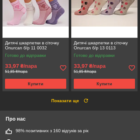
Дитячі шкарпетки в сіточку
Дитячі шкарпетки в сіточку
Onurcan б/р 11 0032
Onurcan б/р 13 0113
Готово до відправки
Готово до відправки
33,97
33,97
₴/пара
₴/пара
51,85 ₴/пара
51,85 ₴/пара
Купити
Купити
Показати ще
Про нас
98% позитивних з 160 відгуків за рік