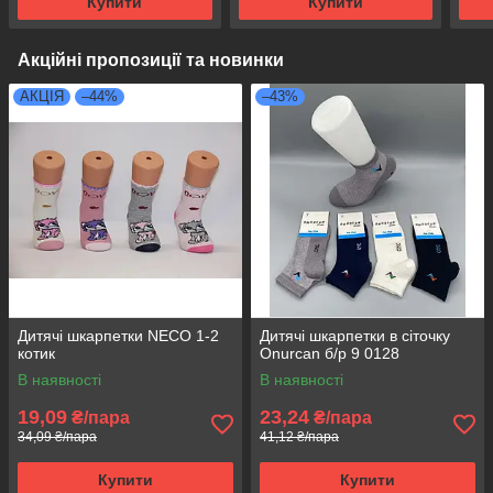
Купити
Купити
Акційні пропозиції та новинки
АКЦІЯ
–44%
–43%
Дитячі шкарпетки NECO 1-2
Дитячі шкарпетки в сіточку
котик
Onurcan б/р 9 0128
В наявності
В наявності
19,09
23,24
₴/пара
₴/пара
34,09 ₴/пара
41,12 ₴/пара
Купити
Купити