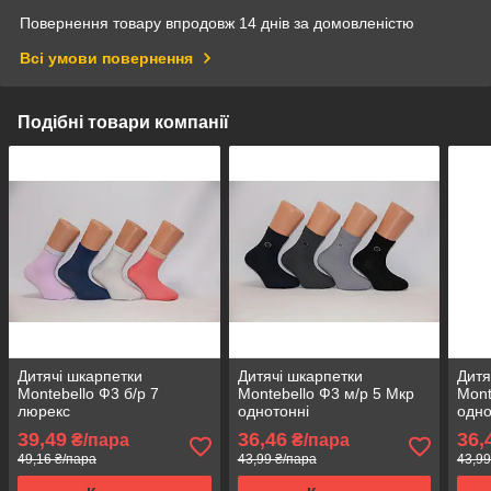
Повернення товару впродовж 14 днів за домовленістю
Всі умови повернення
Подібні товари компанії
Дитячі шкарпетки
Дитячі шкарпетки
Дитя
Montebello Ф3 б/р 7
Montebello Ф3 м/р 5 Мкр
Mont
люрекс
однотонні
одно
39,49
36,46
36,
₴/пара
₴/пара
49,16 ₴/пара
43,99 ₴/пара
43,99