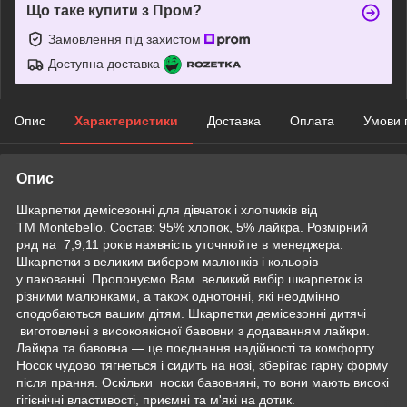
Що таке купити з Пром?
Замовлення під захистом
Доступна доставка
Опис
Характеристики
Доставка
Оплата
Умови 
Опис
Шкарпетки демісезонні для дівчаток і хлопчиків від
ТМ Montebello. Состав: 95% хлопок, 5% лайкра. Розмірний
ряд на 7,9,11 років наявність уточнюйте в менеджера.
Шкарпетки з великим вибором малюнків і кольорів
у пакованні. Пропонуємо Вам великий вибір шкарпеток із
різними малюнками, а також однотонні, які неодмінно
сподобаються вашим дітям. Шкарпетки демісезонні дитячі
виготовлені з високоякісної бавовни з додаванням лайкри.
Лайкра та бавовна — це поєднання надійності та комфорту.
Носок чудово тягнеться і сидить на нозі, зберігає гарну форму
після прання. Оскільки носки бавовняні, то вони мають високі
гігієнічні властивості, приємні та м'які на дотик.