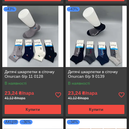
–43%
–43%
Дитячі шкарпетки в сіточку
Дитячі шкарпетки в сіточку
Onurcan б/р 11 0128
Onurcan б/р 9 0139
В наявності
В наявності
23,24
23,24
₴/пара
₴/пара
41,12 ₴/пара
41,12 ₴/пара
Купити
Купити
АКЦІЯ
–36%
–34%