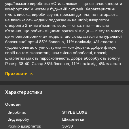
українського виробника «Стиль люкс» — це означає створити
комфорт своїм ногам у будь-якій ситуації. Характеристики:
якість висока, вироби зручні, приємні до тіла, не натирають,
не викликають жодних подразнень на шкірі; шкарпетки
створені з 2 типів в'язання, верх — сітка, низ — щільне
в'язання, що робить міцними вразливі місця — п'яту та мисок;
це «повітропроникна» модель, що складається з натуральної
бавовняної пряжі 85% бавовна, 11% поліамід, 4% еластан
чудово облягає ступню, гумка — комфортна, добре фіксує
виріб на гомілковостопі; шви якісно оброблені, плоскі;
шкарпетки мають гідроскопічність, добре абсорбують вологу.
Розмір 38-40. Склад 85% бавовна, 11% поліамід, 4% еластан
Приховати
Характеристики
Основні
Виробник
STYLE LUXE
Вид виробу
Шкарпетки
Розмір шкарпеток
36-39