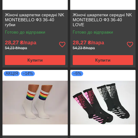
Жіночі шкарпетки середні NK
Жіночі шкарпетки середні NK
MONTEBELLO Ф3 36-40
MONTEBELLO Ф3 36-40
губки
LOVE
Готово до відправки
Готово до відправки
28,27
28,27
₴/пара
₴/пара
54,23 ₴/пара
54,23 ₴/пара
Купити
Купити
АКЦІЯ
–14%
–5%