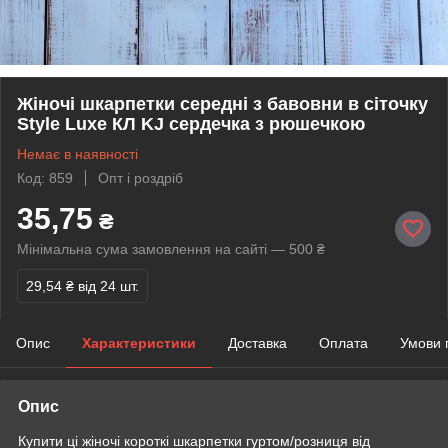
Жіночі шкарпетки середні з бавовни в сіточку
Style Luxe КЛ KJ сердечка з рюшечкою
Немає в наявності
Код: 859
Опт і роздріб
35,75
₴
Мінімальна сума замовлення на сайті — 500 ₴
29,54 ₴
від 24 шт.
Опис
Характеристики
Доставка
Оплата
Умови 
Опис
Купити ці жіночі короткі шкарпетки гуртом/розниця від