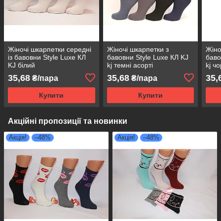
Жіночі шкарпетки середні
Жіночі шкарпетки з
Жіно
із бавовни Style Luxe КЛ
бавовни Style Luxe КЛ KJ
баво
KJ білий
kj темні асорті
kj ч
35,68
35,68
35,
₴/пара
₴/пара
Купити
Купити
Акційні пропозиції та новинки
Акція!
–48%
Акція!
–48%