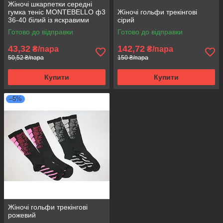
Жіночі шкарпетки середні
гумка теніс MONTEBELLO ф3
Жіночі гольфи трекінгові
36-40 білий із яскравими
сірий
смужками
Готово до відправки
Готово до відправки
43,32
142,72
₴/пара
₴/пара
50,52 ₴/пара
150 ₴/пара
Купити
Купити
–5%
Жіночі гольфи трекінгові
рожевий