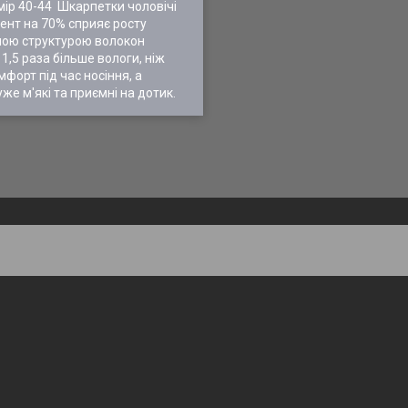
змір 40-44 Шкарпетки чоловічі
ент на 70% сприяє росту
амою структурою волокон
1,5 раза більше вологи, ніж
форт під час носіння, а
е м'які та приємні на дотик.