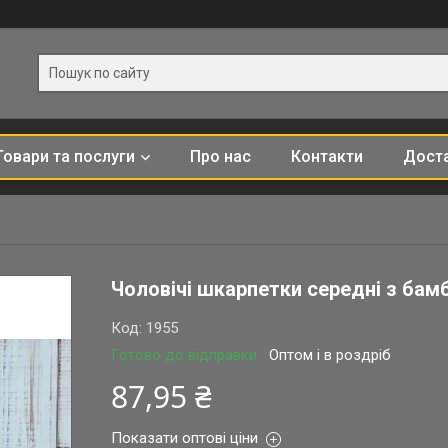
Товари та послуги
Про нас
Контакти
Доста
Чоловічі шкарпетки середні з бамб
Код:
1955
Готово до відправки
Оптом і в роздріб
87,95 ₴
Показати оптові ціни