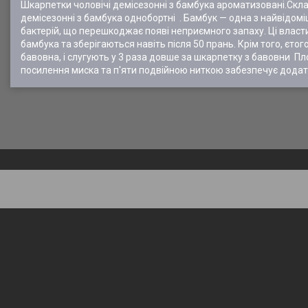
Шкарпетки чоловічі демісезонні з бамбука ароматизовані.Склад 
демісезонні з бамбука однобортні . Бамбук — одна з найвідом
бактерій, що перешкоджає появі неприємного запаху. Ці власт
бамбука та зберігаються навіть після 50 прань. Крім того, єтог
бавовна, і слугують у 3 раза довше за шкарпетку з бавовни Пл
посилення миска та п'яти подвійною ниткою забезпечує додатк