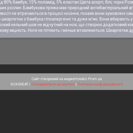
80% бамбук, 15% поліамід, 5% еластан.Цвіта асорті, білі, чорні.Ро
іших рослин. Бамбукова пряжа має природний антибактеріальний аг
ивості не втрачаються в процесі носіння, позаяк вони зумовлені с
о шкарпетки з бамбука гіпоалергенні та дуже м'які. Вони вбирають у 
оский кельний шов не відчутний на нозі, що створює додатковий ком
ову міцність. Ноги не пітніють і менше втомлюються. Шкарпетки дуж
Сайт створений на маркетплейсі
Prom.ua
SOXGREAT |
Поскаржитися на контент
|
Політика конфіденційності