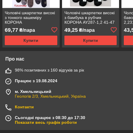
Чоловічі шкарпетки високі
Чоловічі шкарпетки високі
Чоло
з тонкого кашеміру
з бамбука в рубчик
бав
КОРОНА
КОРОНА AY287-1,2 41-47
2,23
AY326,217,175.216 41-47
чорний AY287-1
AY2
69,77
49,25
43,
₴/пара
₴/пара
асорті AY175-3
Купити
Купити
Про нас
98% позитивних з 160 відгуків за рік
Працює з 19.08.2024
м. Хмельницький
Геологів 2/3, Хмельницький, Україна
Контакти
Сьогодні працює з 08:30 до 17:30
Показати весь графік роботи