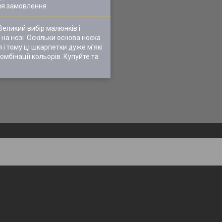
ля замовлення
Великий вибір малюнків і
 на нозі Оскільки основа носка
і тому ці шкарпетки дуже м'які
мбінації кольорів. Купуйте та