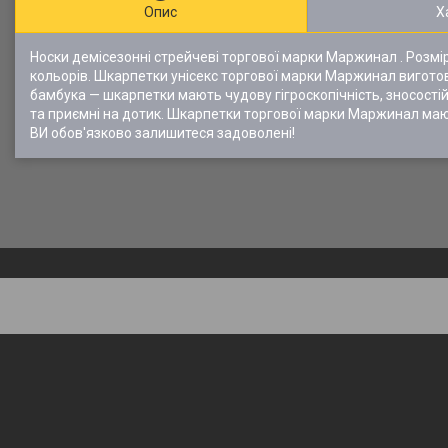
Опис
Х
Носки демісезонні стрейчеві торгової марки Маржинал . Розмір
кольорів. Шкарпетки унісекс торгової марки Маржинал виготов
бамбука — шкарпетки мають чудову гігроскопічність, зносості
та приємні на дотик. Шкарпетки торгової марки Маржинал мають
ВИ обов'язково залишитеся задоволені!