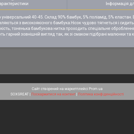
арактеристики
Інформація д
 універсальний 40-45. Склад 90% бамбук, 5% поліамід, 5% еластан. 
ляються з високоякісного бамбука.Нісок чудово тягнеться і сидить
йкість, тоненька бамбукова нитка проходить спеціальне оброблення 
 гарний зовнішній вигляд так, як зі смаком підібрані малюнки та ко
Сайт створений на маркетплейсі
Prom.ua
SOXGREAT |
Поскаржитися на контент
|
Політика конфіденційності