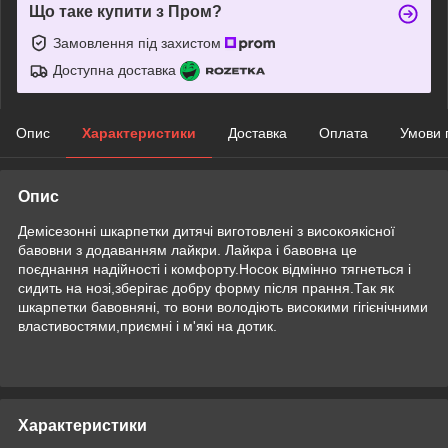
Що таке купити з Пром?
Замовлення під захистом
Доступна доставка
Опис
Характеристики
Доставка
Оплата
Умови 
Опис
Демісезонні шкарпетки дитячі виготовлені з високоякісної
бавовни з додаванням лайкри. Лайкра і бавовна це
поєднання надійності і комфорту.Носок відмінно тягнеться і
сидить на нозі,зберігає добру форму після прання.Так як
шкарпетки бавовняні, то вони володіють високими гігієнічними
властивостями,приємні і м'які на дотик.
Характеристики