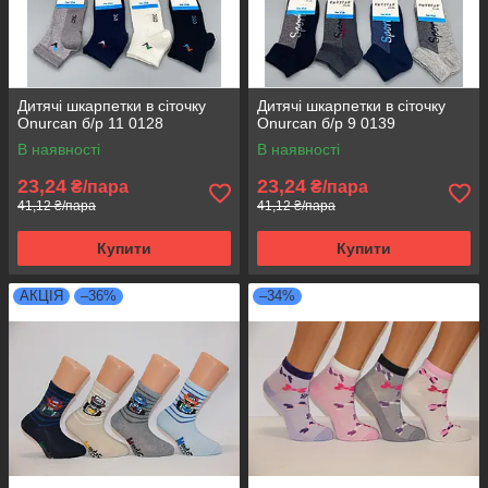
Дитячі шкарпетки в сіточку
Дитячі шкарпетки в сіточку
Onurcan б/р 11 0128
Onurcan б/р 9 0139
В наявності
В наявності
23,24
23,24
₴/пара
₴/пара
41,12 ₴/пара
41,12 ₴/пара
Купити
Купити
АКЦІЯ
–36%
–34%