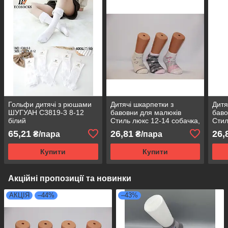
Гольфи дитячі з рюшами
Дитячі шкарпетки з
Дитя
ШУГУАН С3819-3 8-12
бавовни для малюків
баво
білий
Стиль люкс 12-14 собачка,
Стил
сердечка
65,21
26,81
26,
₴/пара
₴/пара
Купити
Купити
Акційні пропозиції та новинки
АКЦІЯ
–44%
–43%