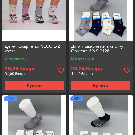
Дитячі шкарпетки NECO 1-2
Дитячі шкарпетки в сіточку
котик
Onurcan б/р 9 0128
В наявності
В наявності
19,09
23,24
₴/пара
₴/пара
34,09 ₴/пара
41,12 ₴/пара
Купити
Купити
–43%
–43%